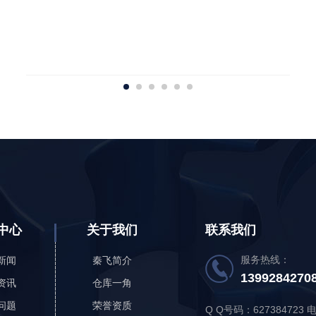
中心
关于我们
联系我们
服务热线：
新闻
秦飞简介
13992842708
资讯
仓库一角
问题
荣誉资质
Q Q号码：627384723 