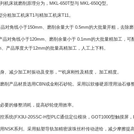
0系列机床就磨削原理分为，MKL-650T型与 MKL-650Q型。
0T型分粗加工机床T1与精加工机床T11。
产品对角线小于150mm、磨削余量大于 0.5mm的大批量开粗，去
对产品对角线小于120mm、磨削余量小于 0.1mm的大批量精加工，可
mm、产品厚度大于12mm的批量高精加工，人工上下料。
身、减少加工时振动及变形，**机床刚性及精度， 加工精度。
磨削产品材质选用CBN或金刚石砂轮。采用以软修硬原理用油石修
必要的修整消耗，提高砂轮使用效率。
系统(FX3U-20SSC-H型PLC通信定位模块，GOT1000型触摸屏，
用NSK系列。采用贴塑导轨加精密滚珠丝杆传动进给，减少摩擦提