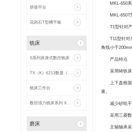
MKL-65
拼接平台
MKL-65
花岗石T型槽平板
T1型针对
T11型针
铣床
角线小于200
S系列床身式数控铣床
产品特点
采用铸铁床
TX（K）6213数显（数控）落地式铣镗床系列
上下盘根据
铣床工作台
果。
数控强力铣床系列 XK1850 XK2060 XK2080
减少砂轮不
采用三菱数控
磨床
主轴轴承采